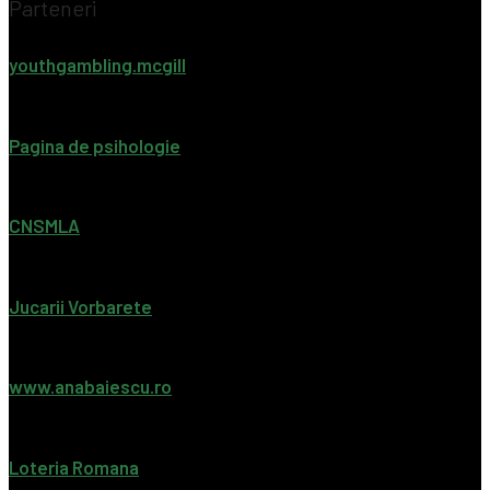
Parteneri
youthgambling.mcgill
Pagina de psihologie
CNSMLA
Jucarii Vorbarete
www.anabaiescu.ro
Loteria Romana