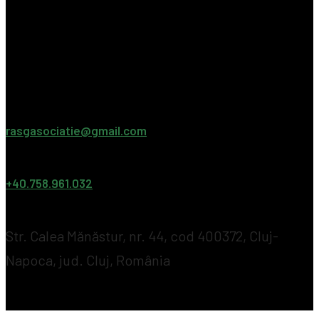
Contact
rasgasociatie@gmail.com
+40.758.961.032
Str. Calea Mănăstur, nr. 44, cod 400372, Cluj-
Napoca, jud. Cluj, România