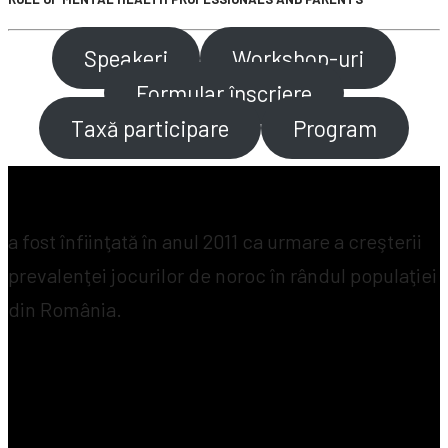
Speakeri
Workshop-uri
Formular înscriere
Taxă participare
Program
a fost înfiinţată în anul 2011 ca urmare a creşterii
prevalenţei jocurilor de noroc în rândul populaţiei
din România.