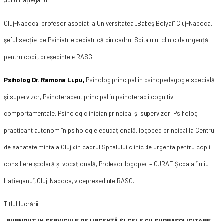
„Iuliu Haţieganu”
Cluj-Napoca, profesor asociat la Universitatea „Babeş Bolyai” Cluj-Napoca,
şeful secţiei de Psihiatrie pediatrică din cadrul Spitalului clinic de urgenţă
pentru copii, președintele RASG.
Psiholog Dr. Ramona Lupu
,
Psiholog principal în psihopedagogie specială
şi supervizor, Psihoterapeut principal în psihoterapii cognitiv-
comportamentale, Psiholog clinician principal și supervizor, Psiholog
practicant autonom în psihologie educațională, logoped principal la Centrul
de sanatate mintala Cluj din cadrul Spitalului clinic de urgenta pentru copii
consiliere școlară și vocațională, Profesor logoped – CJRAE Școala “Iuliu
Hațieganu”, Cluj-Napoca, vicepreședinte RASG.
Titlul lucrării:
„BURNOUT IN SERVICIILE DE URGENȚĂ ȘI CELE CU SUPRASOLICITARE