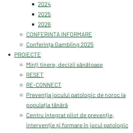
2024
2025
2026
CONFERINTA INFORMARE
Conferința Gambling 2025
PROIECTE
Minți tinere, decizii sănătoase
RESET
RE-CONNECT
Prevenția jocului patologic de noroc la
populația tânără
Centru integrat pilot de prevenție,
intervenție și formare în jocul patologic