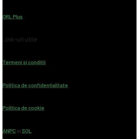
ORL Plus
Link-uri utile
Termeni si conditii
Politica de confidențialitate
Politica de cookie
ANPC
si
SOL